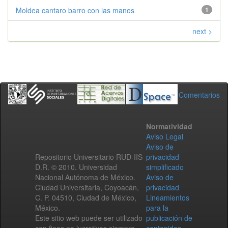
Moldea cantaro barro con las manos
1
next >
Comentarios
Normatividad
Aviso Legal
Aviso de
Repositorio Universitario RUD-IIS
privacidad
D.R. © 2010. Universidad
simplificado
Nacional Autónoma de México.
Aviso de
Ciudad Universitaria, Coyoacán,
privacidad
C. P. 04510, Ciudad de México,
Lineamientos
México.
para la
Este sitio web puede ser utilizado
publicación de