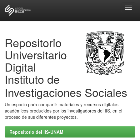
Skip
navigation
Repositorio
Universitario
Digital
Instituto de
Investigaciones Sociales
Un espacio para compartir materiales y recursos digitales
académicos producidos por los investigadores del IIS, en el
proceso de sus diferentes proyectos.
Repositorio del IIS-UNAM