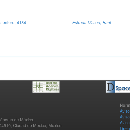
po entero, 4134
Estrada Discua, Raúl
Norm
Aviso
Aviso
utónoma de México.
Aviso
 04510, Ciudad de México, México.
Linea