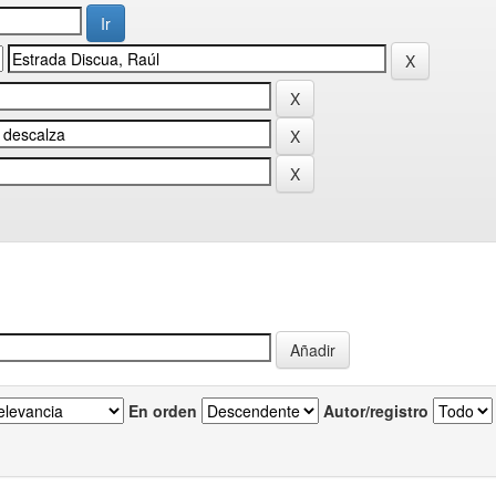
En orden
Autor/registro