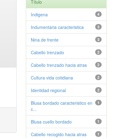
Título
Indigena
4
Indumentaria caracteristica
3
Nina de frente
3
Cabello trenzado
2
Cabello trenzado hacia atras
2
Cultura vida cotidiana
2
Identidad regional
2
Blusa bordado caracteristico en
1
c...
Blusa cuello bordado
1
Cabello recogido hacia atras
1