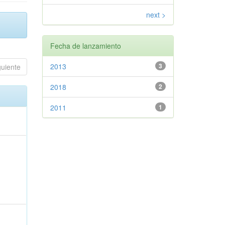
next >
Fecha de lanzamiento
2013
3
guiente
2018
2
2011
1