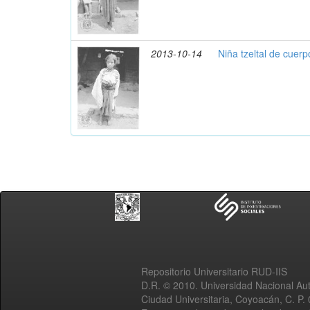
2013-10-14
Niña tzeltal de cuer
Repositorio Universitario RUD-IIS
D.R. © 2010. Universidad Nacional A
Ciudad Universitaria, Coyoacán, C. P.