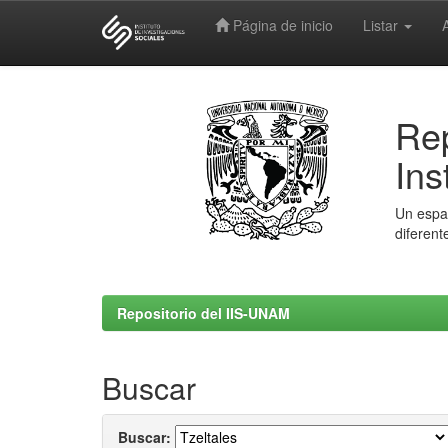
Página de inicio
Listar
Skip
navigation
Rep
Ins
Un espac
diferent
Repositorio del IIS-UNAM
Buscar
Buscar: