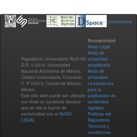
Comentarios
Normatividad
Aviso Legal
Aviso de
Repositorio Universitario RUD-IIS
privacidad
D.R. © 2010. Universidad
simplificado
Nacional Autónoma de México.
Aviso de
Ciudad Universitaria, Coyoacán,
privacidad
C. P. 04510, Ciudad de México,
Lineamientos
México.
para la
Este sitio web puede ser utilizado
publicación de
con fines no lucrativos siempre
contenidos
que se cite la fuente de
digitales
conformidad con el
AVISO
Políticas del
LEGAL
.
Repositorio
Términos y
condiciones