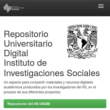
Skip
navigation
Repositorio
Universitario
Digital
Instituto de
Investigaciones Sociales
Un espacio para compartir materiales y recursos digitales
académicos producidos por los investigadores del IIS, en el
proceso de sus diferentes proyectos.
Repositorio del IIS-UNAM