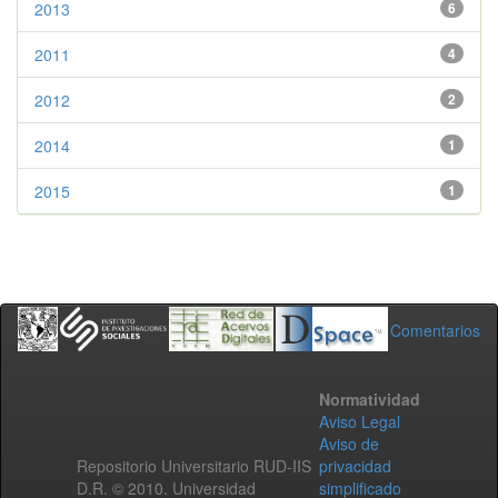
2013
6
2011
4
2012
2
2014
1
2015
1
Comentarios
Normatividad
Aviso Legal
Aviso de
Repositorio Universitario RUD-IIS
privacidad
D.R. © 2010. Universidad
simplificado