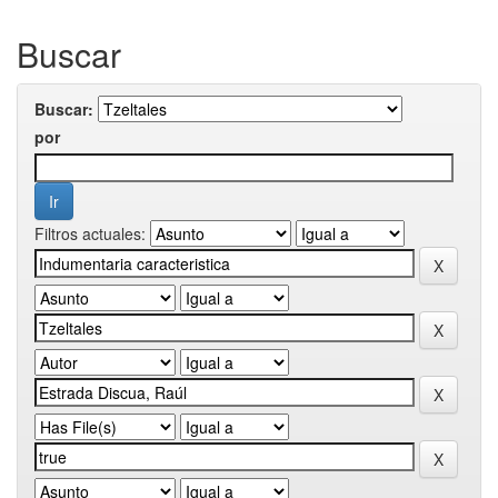
Buscar
Buscar:
por
Filtros actuales: