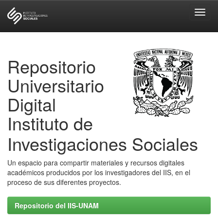
Skip
navigation
Repositorio
Universitario
Digital
Instituto de
Investigaciones Sociales
Un espacio para compartir materiales y recursos digitales
académicos producidos por los investigadores del IIS, en el
proceso de sus diferentes proyectos.
Repositorio del IIS-UNAM