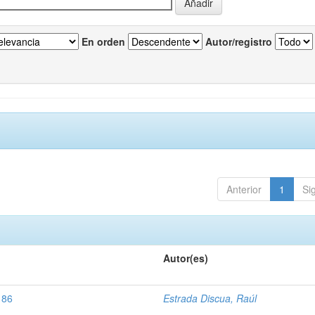
En orden
Autor/registro
Anterior
1
Si
Autor(es)
186
Estrada Discua, Raúl