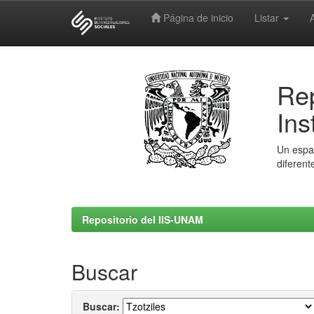
Página de inicio
Listar
Skip
navigation
Rep
Ins
Un espac
diferent
Repositorio del IIS-UNAM
Buscar
Buscar: