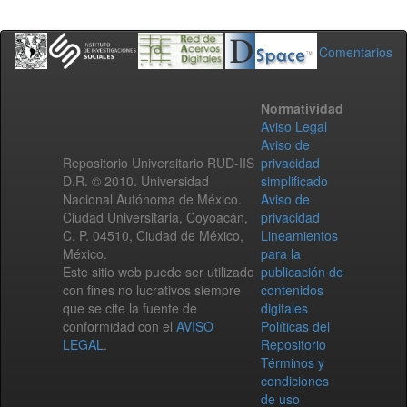
Comentarios
Normatividad
Aviso Legal
Aviso de
Repositorio Universitario RUD-IIS
privacidad
D.R. © 2010. Universidad
simplificado
Nacional Autónoma de México.
Aviso de
Ciudad Universitaria, Coyoacán,
privacidad
C. P. 04510, Ciudad de México,
Lineamientos
México.
para la
Este sitio web puede ser utilizado
publicación de
con fines no lucrativos siempre
contenidos
que se cite la fuente de
digitales
conformidad con el
AVISO
Políticas del
LEGAL
.
Repositorio
Términos y
condiciones
de uso