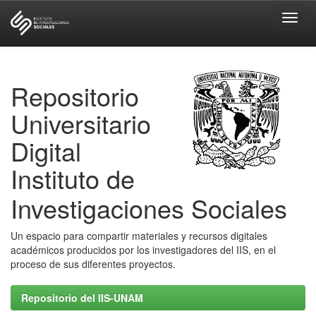
Skip
navigation
Repositorio
Universitario
Digital
Instituto de
Investigaciones Sociales
Un espacio para compartir materiales y recursos digitales
académicos producidos por los investigadores del IIS, en el
proceso de sus diferentes proyectos.
Repositorio del IIS-UNAM