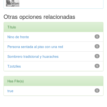
Otras opciones relacionadas
Título
Nino de frente
1
Persona sentada al piso con una red
1
Sombrero tradicional y huaraches
1
Tzotziles
1
Has File(s)
true
1