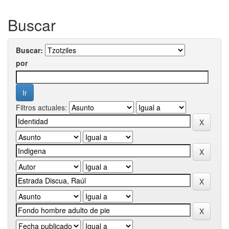
Buscar
Buscar:
por
Filtros actuales: