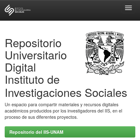
Skip
navigation
Repositorio
Universitario
Digital
Instituto de
Investigaciones Sociales
Un espacio para compartir materiales y recursos digitales
académicos producidos por los investigadores del IIS, en el
proceso de sus diferentes proyectos.
Repositorio del IIS-UNAM