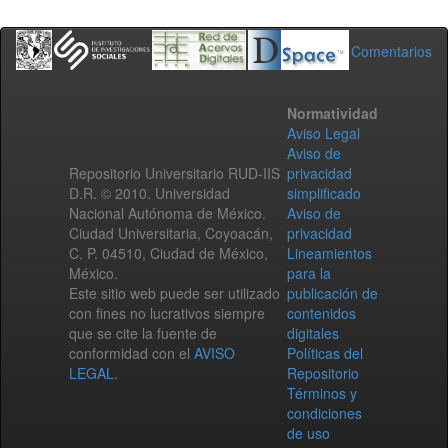
Comentarios
Normatividad
Aviso Legal
Aviso de
Repositorio Universitario RUD-IIS
privacidad
D.R. © 2010. Universidad
simplificado
Nacional Autónoma de México.
Aviso de
Ciudad Universitaria, Coyoacán,
privacidad
C. P. 04510, Ciudad de México,
Lineamientos
México.
para la
Este sitio web puede ser utilizado
publicación de
con fines no lucrativos siempre
contenidos
que se cite la fuente de
digitales
conformidad con el
AVISO
Políticas del
LEGAL
.
Repositorio
Términos y
condiciones
de uso