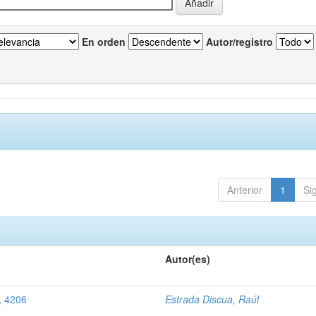
En orden
Autor/registro
Anterior
1
Si
Autor(es)
, 4206
Estrada Discua, Raúl