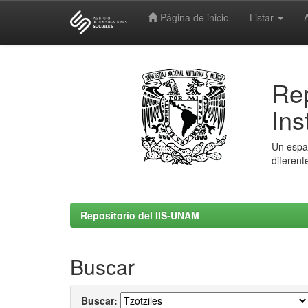
Página de inicio
Listar
Skip
navigation
Rep
Ins
Un espac
diferent
Repositorio del IIS-UNAM
Buscar
Buscar: