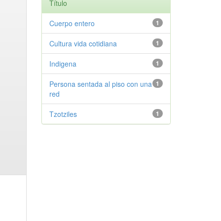
Título
Cuerpo entero
1
Cultura vida cotidiana
1
Indigena
1
Persona sentada al piso con una
1
red
Tzotziles
1