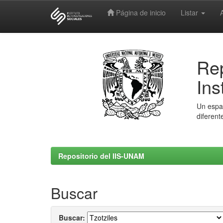
Página de inicio
Listar
Skip
navigation
Rep
Ins
Un espac
diferent
Repositorio del IIS-UNAM
Buscar
Buscar: