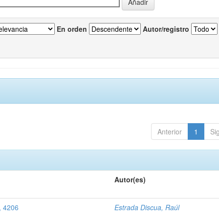
En orden
Autor/registro
Anterior
1
Si
Autor(es)
, 4206
Estrada Discua, Raúl