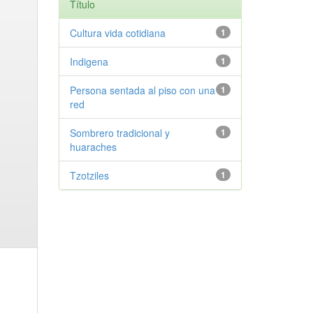
Título
Cultura vida cotidiana
1
Indigena
1
Persona sentada al piso con una
1
red
Sombrero tradicional y
1
huaraches
Tzotziles
1