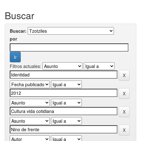
Buscar
Buscar:
por
Filtros actuales: