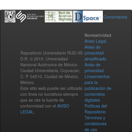
Comentarios
Normatividad
Aviso Legal
Aviso de
Repositorio Universitario RUD-IIS
privacidad
D.R. © 2010. Universidad
simplificado
Nacional Autónoma de México.
Aviso de
Ciudad Universitaria, Coyoacán,
privacidad
C. P. 04510, Ciudad de México,
Lineamientos
México.
para la
Este sitio web puede ser utilizado
publicación de
con fines no lucrativos siempre
contenidos
que se cite la fuente de
digitales
conformidad con el
AVISO
Políticas del
LEGAL
.
Repositorio
Términos y
condiciones
de uso