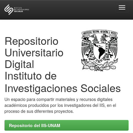
Skip
navigation
Repositorio
Universitario
Digital
Instituto de
Investigaciones Sociales
Un espacio para compartir materiales y recursos digitales
académicos producidos por los investigadores del IIS, en el
proceso de sus diferentes proyectos.
Repositorio del IIS-UNAM