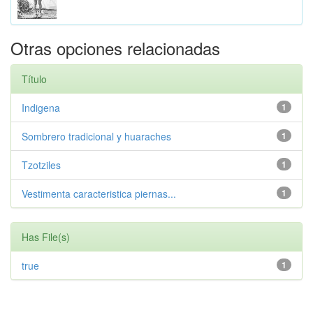
Otras opciones relacionadas
Título
Indigena
1
Sombrero tradicional y huaraches
1
Tzotziles
1
Vestimenta caracteristica piernas...
1
Has File(s)
true
1