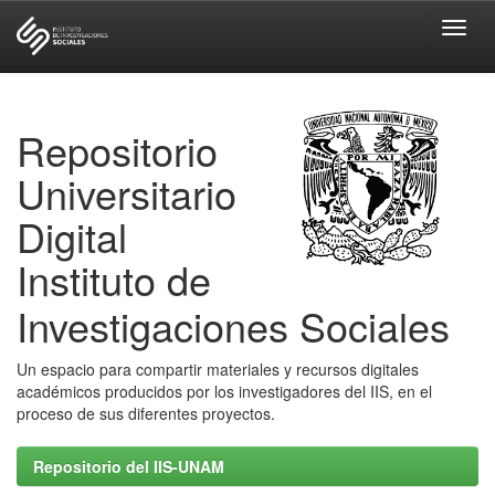
Skip
navigation
Repositorio
Universitario
Digital
Instituto de
Investigaciones Sociales
Un espacio para compartir materiales y recursos digitales
académicos producidos por los investigadores del IIS, en el
proceso de sus diferentes proyectos.
Repositorio del IIS-UNAM