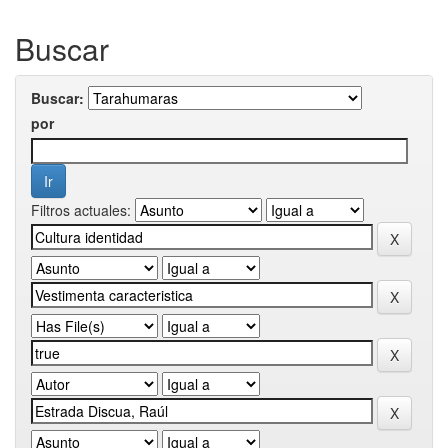
Buscar
Buscar:
por
Filtros actuales: