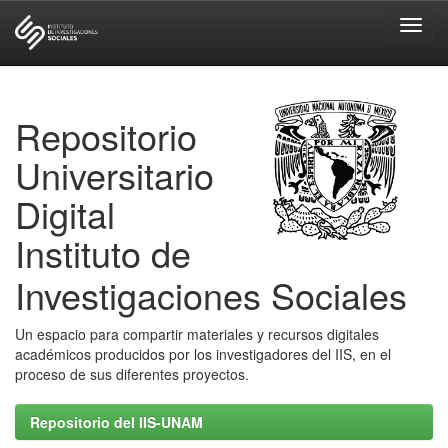
Skip
navigation
Repositorio
Universitario
Digital
Instituto de
Investigaciones Sociales
Un espacio para compartir materiales y recursos digitales
académicos producidos por los investigadores del IIS, en el
proceso de sus diferentes proyectos.
Repositorio del IIS-UNAM