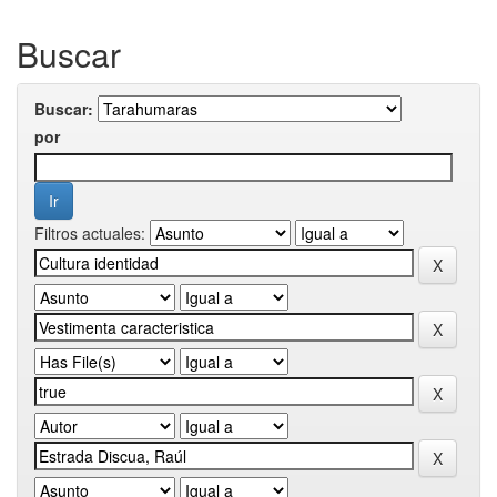
Buscar
Buscar:
por
Filtros actuales: