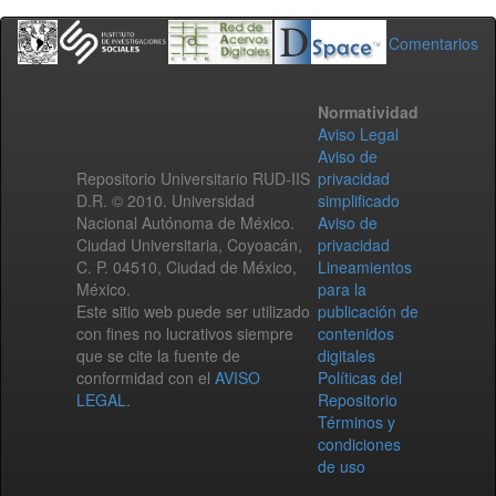
Comentarios
Normatividad
Aviso Legal
Aviso de
Repositorio Universitario RUD-IIS
privacidad
D.R. © 2010. Universidad
simplificado
Nacional Autónoma de México.
Aviso de
Ciudad Universitaria, Coyoacán,
privacidad
C. P. 04510, Ciudad de México,
Lineamientos
México.
para la
Este sitio web puede ser utilizado
publicación de
con fines no lucrativos siempre
contenidos
que se cite la fuente de
digitales
conformidad con el
AVISO
Políticas del
LEGAL
.
Repositorio
Términos y
condiciones
de uso