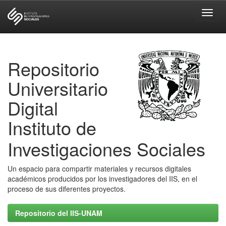
Skip
navigation
Repositorio
Universitario
Digital
Instituto de
Investigaciones Sociales
Un espacio para compartir materiales y recursos digitales
académicos producidos por los investigadores del IIS, en el
proceso de sus diferentes proyectos.
Repositorio del IIS-UNAM