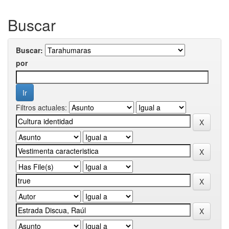
Buscar
Buscar:
por
Filtros actuales: