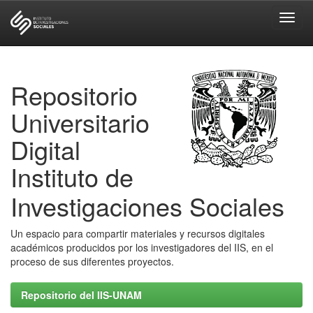
Skip
navigation
Repositorio
Universitario
Digital
Instituto de
Investigaciones Sociales
Un espacio para compartir materiales y recursos digitales
académicos producidos por los investigadores del IIS, en el
proceso de sus diferentes proyectos.
Repositorio del IIS-UNAM