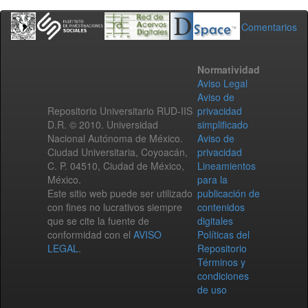
Comentarios
Normatividad
Aviso Legal
Aviso de
Repositorio Universitario RUD-IIS
privacidad
D.R. © 2010. Universidad
simplificado
Nacional Autónoma de México.
Aviso de
Ciudad Universitaria, Coyoacán,
privacidad
C. P. 04510, Ciudad de México,
Lineamientos
México.
para la
Este sitio web puede ser utilizado
publicación de
con fines no lucrativos siempre
contenidos
que se cite la fuente de
digitales
conformidad con el
AVISO
Políticas del
LEGAL
.
Repositorio
Términos y
condiciones
de uso