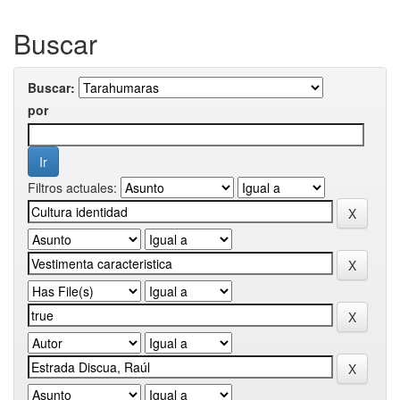
Buscar
Buscar:
por
Filtros actuales: