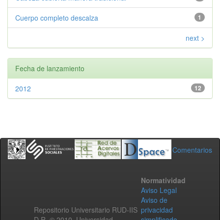
Cuerpo completo descalza
1
next >
Fecha de lanzamiento
2012
12
Comentarios
Normatividad
Aviso Legal
Aviso de
Repositorio Universitario RUD-IIS
privacidad
D.R. © 2010. Universidad
simplificado