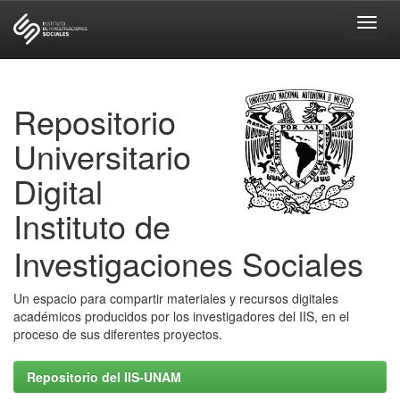
Skip
navigation
Repositorio
Universitario
Digital
Instituto de
Investigaciones Sociales
Un espacio para compartir materiales y recursos digitales
académicos producidos por los investigadores del IIS, en el
proceso de sus diferentes proyectos.
Repositorio del IIS-UNAM