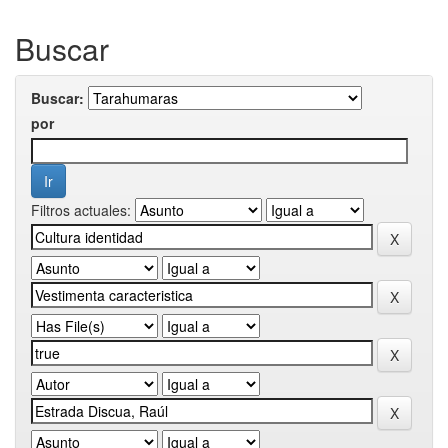
Buscar
Buscar:
por
Filtros actuales: