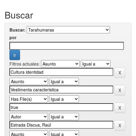
Buscar
Buscar:
por
Filtros actuales: