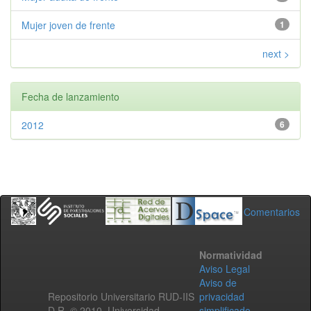
Mujer joven de frente
1
next >
Fecha de lanzamiento
2012
6
Comentarios
Normatividad
Aviso Legal
Aviso de
Repositorio Universitario RUD-IIS
privacidad
D.R. © 2010. Universidad
simplificado