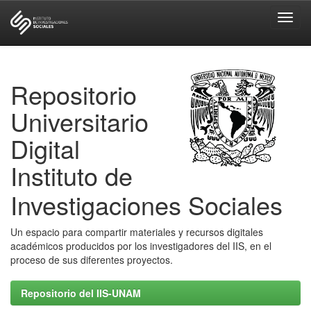
Skip
navigation
Repositorio
Universitario
Digital
Instituto de
Investigaciones Sociales
Un espacio para compartir materiales y recursos digitales
académicos producidos por los investigadores del IIS, en el
proceso de sus diferentes proyectos.
Repositorio del IIS-UNAM