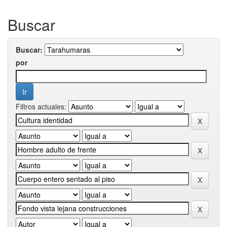
Buscar
Buscar:
por
Filtros actuales: