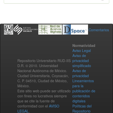
Comentarios
Normatividad
Aviso Legal
Aviso de
Repositorio Universitario RUD-IIS
privacidad
D.R. © 2010. Universidad
simplificado
Nacional Autónoma de México.
Aviso de
Ciudad Universitaria, Coyoacán,
privacidad
C. P. 04510, Ciudad de México,
Lineamientos
México.
para la
Este sitio web puede ser utilizado
publicación de
con fines no lucrativos siempre
contenidos
que se cite la fuente de
digitales
conformidad con el
AVISO
Políticas del
LEGAL
.
Repositorio