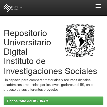
Skip
navigation
Repositorio
Universitario
Digital
Instituto de
Investigaciones Sociales
Un espacio para compartir materiales y recursos digitales
académicos producidos por los investigadores del IIS, en el
proceso de sus diferentes proyectos.
Repositorio del IIS-UNAM