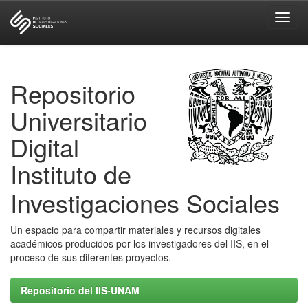
Skip
navigation
Repositorio
Universitario
Digital
Instituto de
Investigaciones Sociales
Un espacio para compartir materiales y recursos digitales
académicos producidos por los investigadores del IIS, en el
proceso de sus diferentes proyectos.
Repositorio del IIS-UNAM