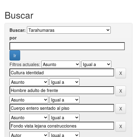
Buscar
Buscar:
por
Filtros actuales: