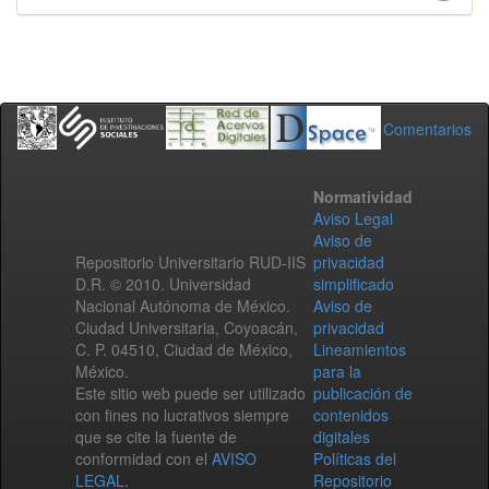
Comentarios
Normatividad
Aviso Legal
Aviso de
Repositorio Universitario RUD-IIS
privacidad
D.R. © 2010. Universidad
simplificado
Nacional Autónoma de México.
Aviso de
Ciudad Universitaria, Coyoacán,
privacidad
C. P. 04510, Ciudad de México,
Lineamientos
México.
para la
Este sitio web puede ser utilizado
publicación de
con fines no lucrativos siempre
contenidos
que se cite la fuente de
digitales
conformidad con el
AVISO
Políticas del
LEGAL
.
Repositorio