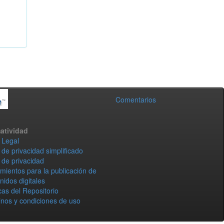
Comentarios
atividad
 Legal
 de privacidad simplificado
 de privacidad
mientos para la publicación de
nidos digitales
icas del Repositorio
nos y condiciones de uso