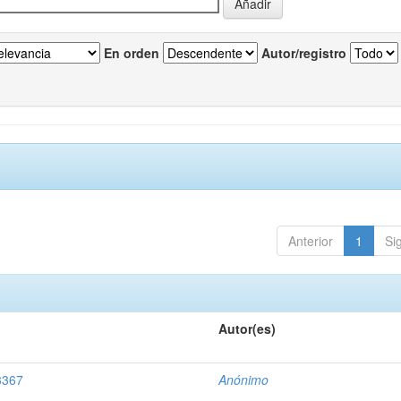
En orden
Autor/registro
Anterior
1
Si
Autor(es)
3367
Anónimo