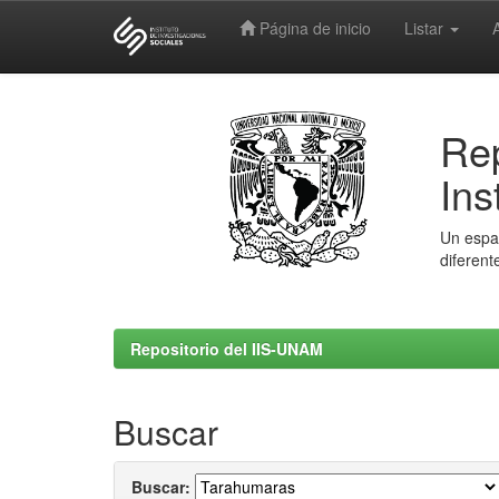
Página de inicio
Listar
Skip
navigation
Rep
Ins
Un espac
diferent
Repositorio del IIS-UNAM
Buscar
Buscar: