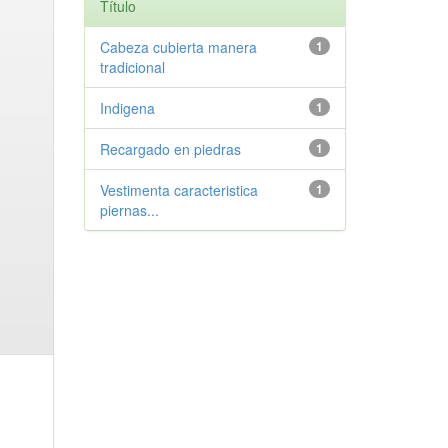
Título
Cabeza cubierta manera
1
tradicional
Indigena
1
Recargado en piedras
1
Vestimenta caracteristica
1
piernas...