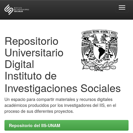
Skip
navigation
Repositorio
Universitario
Digital
Instituto de
Investigaciones Sociales
Un espacio para compartir materiales y recursos digitales
académicos producidos por los investigadores del IIS, en el
proceso de sus diferentes proyectos.
Repositorio del IIS-UNAM