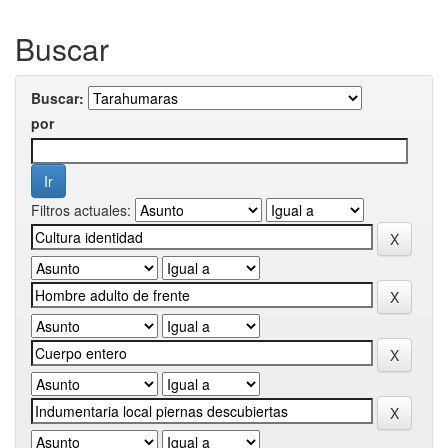
Buscar
Buscar:
por
Filtros actuales: