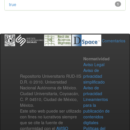
true
1
Comentarios
Normatividad
Aviso Legal
Aviso de
Repositorio Universitario RUD-IIS
privacidad
D.R. © 2010. Universidad
simplificado
Nacional Autónoma de México.
Aviso de
Ciudad Universitaria, Coyoacán,
privacidad
C. P. 04510, Ciudad de México,
Lineamientos
México.
para la
Este sitio web puede ser utilizado
publicación de
con fines no lucrativos siempre
contenidos
que se cite la fuente de
digitales
conformidad con el
AVISO
Políticas del