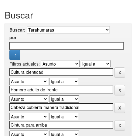
Buscar
Buscar:
por
Filtros actuales: