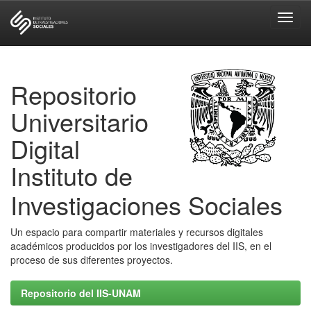
Skip
navigation
Repositorio
Universitario
Digital
Instituto de
Investigaciones Sociales
Un espacio para compartir materiales y recursos digitales
académicos producidos por los investigadores del IIS, en el
proceso de sus diferentes proyectos.
Repositorio del IIS-UNAM