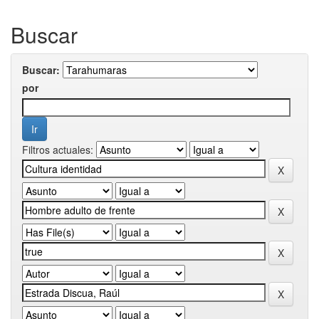
Buscar
Buscar:
por
Filtros actuales: