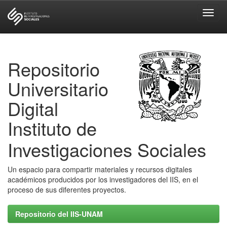
Skip
navigation
Repositorio
Universitario
Digital
Instituto de
Investigaciones Sociales
Un espacio para compartir materiales y recursos digitales
académicos producidos por los investigadores del IIS, en el
proceso de sus diferentes proyectos.
Repositorio del IIS-UNAM