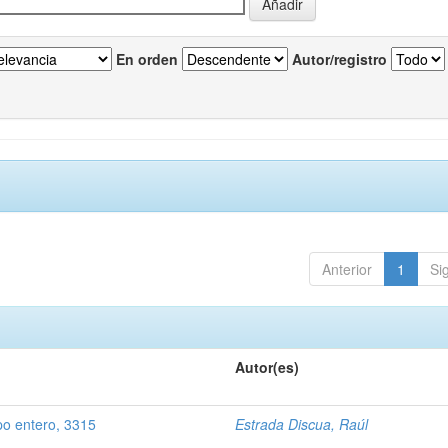
En orden
Autor/registro
Anterior
1
Si
Autor(es)
po entero, 3315
Estrada Discua, Raúl