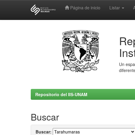
Página de inicio
Listar
Skip
navigation
Rep
Ins
Un espac
diferent
Repositorio del IIS-UNAM
Buscar
Buscar: