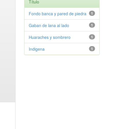
Título
Fondo banca y pared de piedra
1
Gaban de lana al lado
1
Huaraches y sombrero
1
Indigena
1