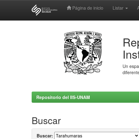
Página de inicio
Listar
Skip
navigation
Rep
Ins
Un espac
diferent
Repositorio del IIS-UNAM
Buscar
Buscar: