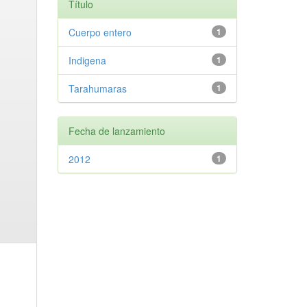
Título
Cuerpo entero
1
Indigena
1
Tarahumaras
1
Fecha de lanzamiento
2012
1