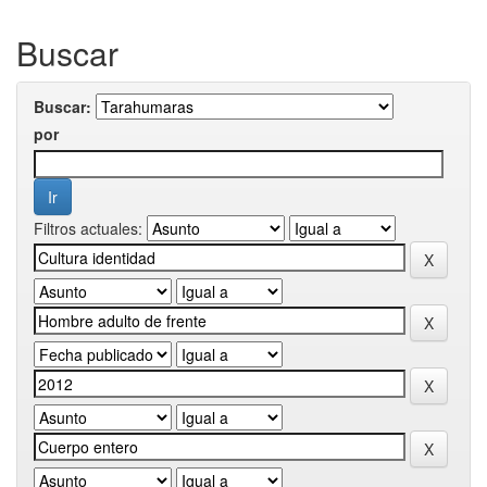
Buscar
Buscar:
por
Filtros actuales: