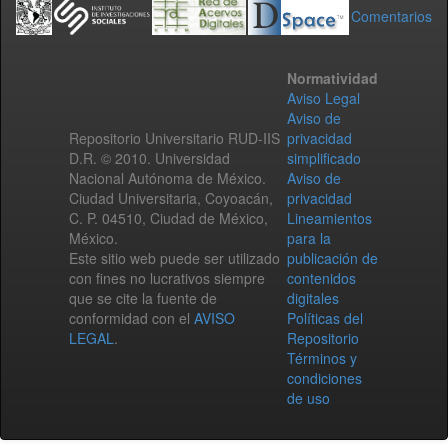
Comentarios
Normatividad
Aviso Legal
Aviso de
Repositorio Universitario RUD-IIS
privacidad
D.R. © 2010. Universidad
simplificado
Nacional Autónoma de México.
Aviso de
Ciudad Universitaria, Coyoacán,
privacidad
C. P. 04510, Ciudad de México,
Lineamientos
México.
para la
Este sitio web puede ser utilizado
publicación de
con fines no lucrativos siempre
contenidos
que se cite la fuente de
digitales
conformidad con el
AVISO
Políticas del
LEGAL
.
Repositorio
Términos y
condiciones
de uso