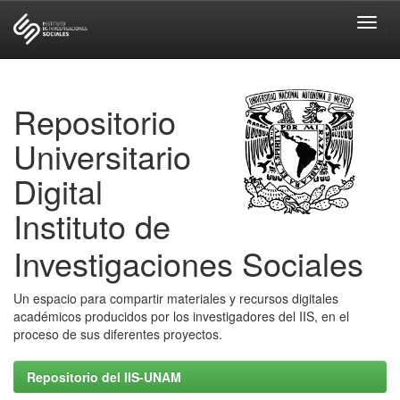
Skip
navigation
Repositorio
Universitario
Digital
Instituto de
Investigaciones Sociales
Un espacio para compartir materiales y recursos digitales
académicos producidos por los investigadores del IIS, en el
proceso de sus diferentes proyectos.
Repositorio del IIS-UNAM