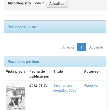
Autor/registro
Resultados 1-1 de 1.
Anterior
1
Siguiente
Resultados por ítem:
Vista previa
Fecha de
Título
Autor(es)
publicación
2012-09-21
Tarahumara
Anónimo
sentado , 3360