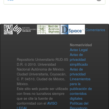
Comentarios
Normatividad
Aviso Legal
Aviso de
Repositorio Universitario RUD-IIS
privacidad
D.R. © 2010. Universidad
simplificado
Nacional Autónoma de México.
Aviso de
Ciudad Universitaria, Coyoacán,
privacidad
C. P. 04510, Ciudad de México,
Lineamientos
México.
para la
Este sitio web puede ser utilizado
publicación de
con fines no lucrativos siempre
contenidos
que se cite la fuente de
digitales
conformidad con el
AVISO
Políticas del
LEGAL
.
Repositorio