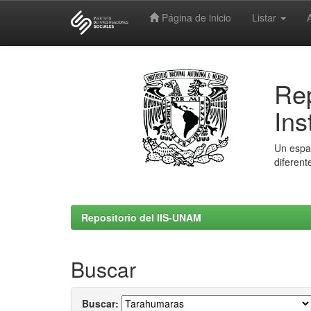
Página de inicio
Listar
Skip
navigation
Rep
Ins
Un espac
diferent
Repositorio del IIS-UNAM
Buscar
Buscar: