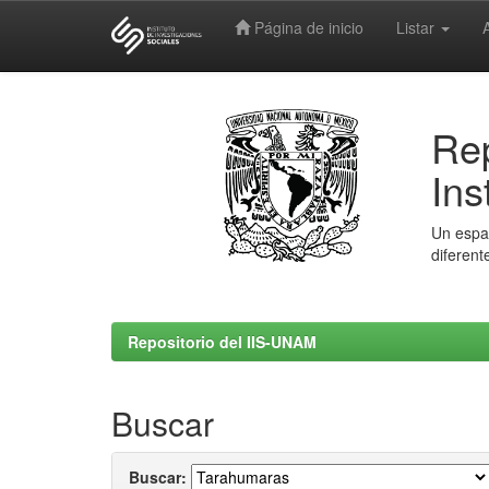
Página de inicio
Listar
Skip
navigation
Rep
Ins
Un espac
diferent
Repositorio del IIS-UNAM
Buscar
Buscar: