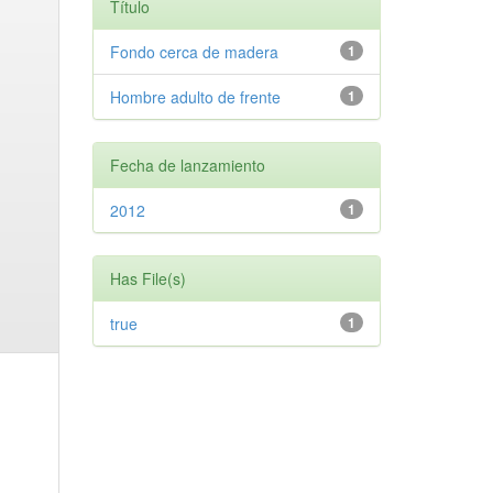
Título
Fondo cerca de madera
1
Hombre adulto de frente
1
Fecha de lanzamiento
2012
1
Has File(s)
true
1