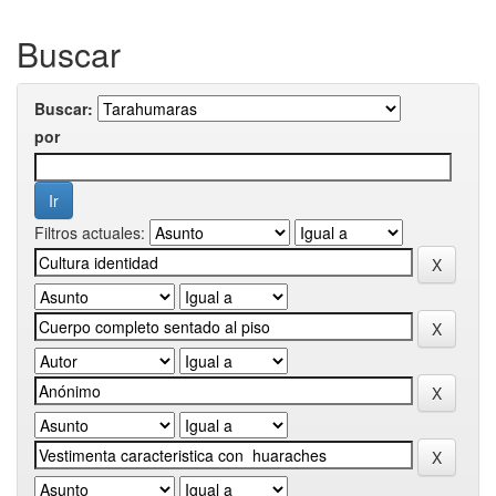
Buscar
Buscar:
por
Filtros actuales: