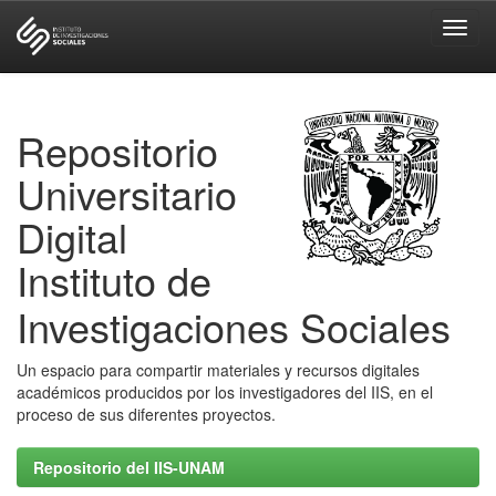
Skip
navigation
Repositorio
Universitario
Digital
Instituto de
Investigaciones Sociales
Un espacio para compartir materiales y recursos digitales
académicos producidos por los investigadores del IIS, en el
proceso de sus diferentes proyectos.
Repositorio del IIS-UNAM