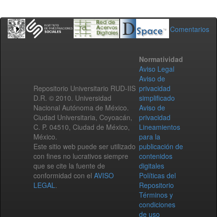
Comentarios
Normatividad
Aviso Legal
Aviso de
Repositorio Universitario RUD-IIS
privacidad
D.R. © 2010. Universidad
simplificado
Nacional Autónoma de México.
Aviso de
Ciudad Universitaria, Coyoacán,
privacidad
C. P. 04510, Ciudad de México,
Lineamientos
México.
para la
Este sitio web puede ser utilizado
publicación de
con fines no lucrativos siempre
contenidos
que se cite la fuente de
digitales
conformidad con el
AVISO
Políticas del
LEGAL
.
Repositorio
Términos y
condiciones
de uso