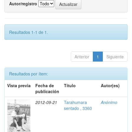
Autor/registro
Resultados 1-1 de 1.
Anterior
1
Siguiente
Resultados por ítem:
Vista previa
Fecha de
Título
Autor(es)
publicación
2012-09-21
Tarahumara
Anónimo
sentado , 3360