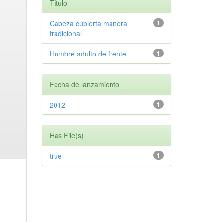
Título
Cabeza cubierta manera
1
tradicional
Hombre adulto de frente
1
Fecha de lanzamiento
2012
1
Has File(s)
true
1