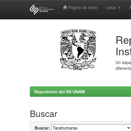
Página de inicio
Listar
Skip
navigation
Rep
Ins
Un espac
diferent
Repositorio del IIS-UNAM
Buscar
Buscar: