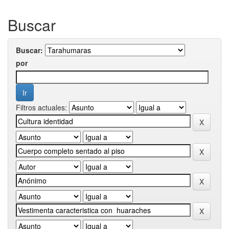
Buscar
Buscar:
por
Filtros actuales: