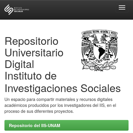
Skip
navigation
Repositorio
Universitario
Digital
Instituto de
Investigaciones Sociales
Un espacio para compartir materiales y recursos digitales
académicos producidos por los investigadores del IIS, en el
proceso de sus diferentes proyectos.
Repositorio del IIS-UNAM