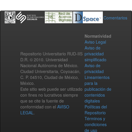
Comentarios
Normatividad
Aviso Legal
Aviso de
Repositorio Universitario RUD-IIS
privacidad
D.R. © 2010. Universidad
simplificado
Nacional Autónoma de México.
Aviso de
Ciudad Universitaria, Coyoacán,
privacidad
C. P. 04510, Ciudad de México,
Lineamientos
México.
para la
Este sitio web puede ser utilizado
publicación de
con fines no lucrativos siempre
contenidos
que se cite la fuente de
digitales
conformidad con el
AVISO
Políticas del
LEGAL
.
Repositorio
Términos y
condiciones
de uso