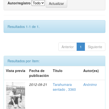
Autor/registro
Resultados 1-1 de 1.
Anterior
1
Siguiente
Resultados por ítem:
Vista previa
Fecha de
Título
Autor(es)
publicación
2012-09-21
Tarahumara
Anónimo
sentado , 3360