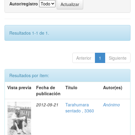
Autor/registro
Resultados 1-1 de 1.
Anterior
1
Siguiente
Resultados por ítem:
Vista previa
Fecha de
Título
Autor(es)
publicación
2012-09-21
Tarahumara
Anónimo
sentado , 3360