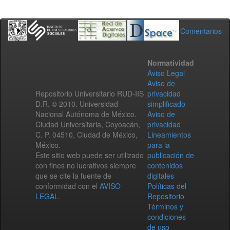
Comentarios
Normatividad
Aviso Legal
Aviso de
Repositorio Universitario RUD-IIS
privacidad
D.R. © 2010. Universidad
simplificado
Nacional Autónoma de México.
Aviso de
Ciudad Universitaria, Coyoacán,
privacidad
C. P. 04510, Ciudad de México,
Lineamientos
México.
para la
Este sitio web puede ser utilizado
publicación de
con fines no lucrativos siempre
contenidos
que se cite la fuente de
digitales
conformidad con el
AVISO
Políticas del
LEGAL
.
Repositorio
Términos y
condiciones
de uso