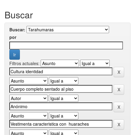
Buscar
Buscar:
por
Filtros actuales: