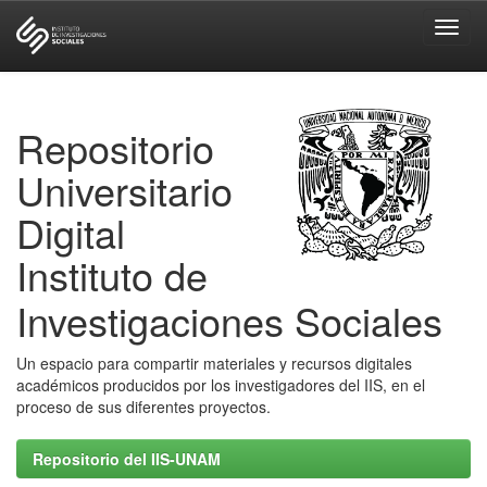
Skip
navigation
Repositorio
Universitario
Digital
Instituto de
Investigaciones Sociales
Un espacio para compartir materiales y recursos digitales
académicos producidos por los investigadores del IIS, en el
proceso de sus diferentes proyectos.
Repositorio del IIS-UNAM