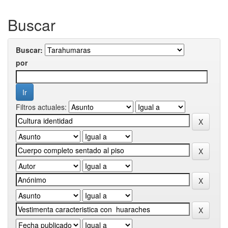
Buscar
Buscar:
por
Filtros actuales: