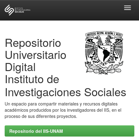
Skip
navigation
Repositorio
Universitario
Digital
Instituto de
Investigaciones Sociales
Un espacio para compartir materiales y recursos digitales
académicos producidos por los investigadores del IIS, en el
proceso de sus diferentes proyectos.
Repositorio del IIS-UNAM