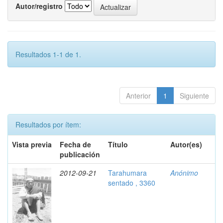
Autor/registro
Resultados 1-1 de 1.
Anterior
1
Siguiente
Resultados por ítem:
Vista previa
Fecha de
Título
Autor(es)
publicación
2012-09-21
Tarahumara
Anónimo
sentado , 3360