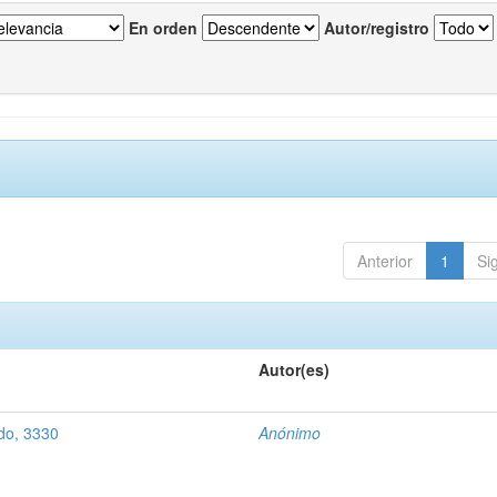
En orden
Autor/registro
Anterior
1
Si
Autor(es)
do, 3330
Anónimo