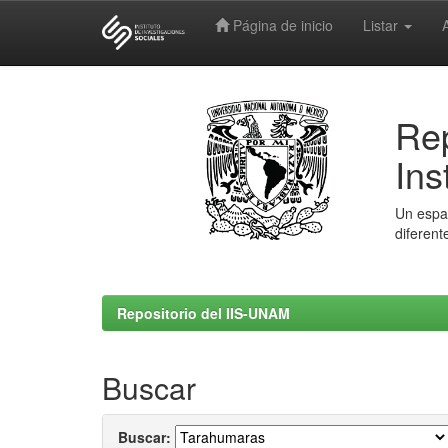
Página de inicio
Listar
Skip
navigation
Rep
Ins
Un espac
diferent
Repositorio del IIS-UNAM
Buscar
Buscar: