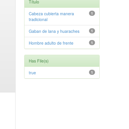
Título
Cabeza cubierta manera
1
tradicional
Gaban de lana y huaraches
1
Hombre adulto de frente
1
Has File(s)
true
1