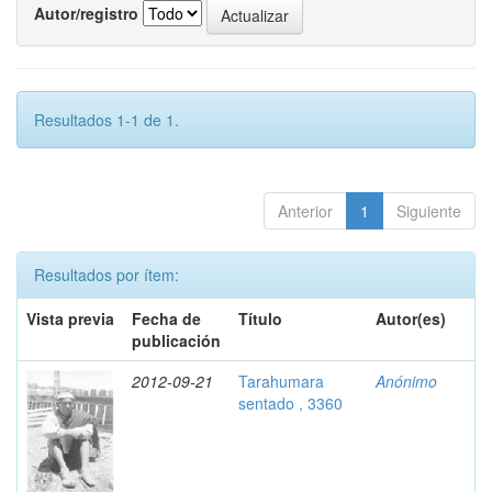
Autor/registro
Resultados 1-1 de 1.
Anterior
1
Siguiente
Resultados por ítem:
Vista previa
Fecha de
Título
Autor(es)
publicación
2012-09-21
Tarahumara
Anónimo
sentado , 3360