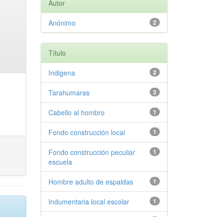
Autor
Anónimo
2
Título
Indigena
2
Tarahumaras
2
Cabello al hombro
1
Fondo construcción local
1
Fondo construcción peculiar
1
escuela
Hombre adulto de espaldas
1
Indumentaria local escolar
1