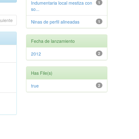
Indumentaria local mestiza con
1
so...
guiente
Ninas de perfil alineadas
1
Fecha de lanzamiento
2012
2
Has File(s)
true
2