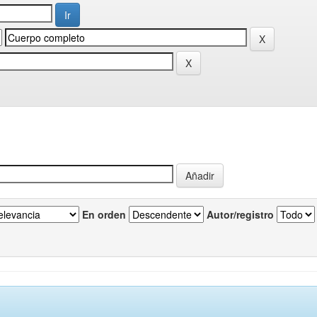
En orden
Autor/registro