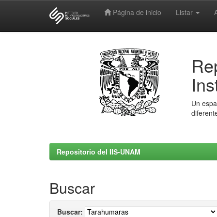
Página de inicio
Listar
Skip
navigation
Rep
Ins
Un espac
diferent
Repositorio del IIS-UNAM
Buscar
Buscar: