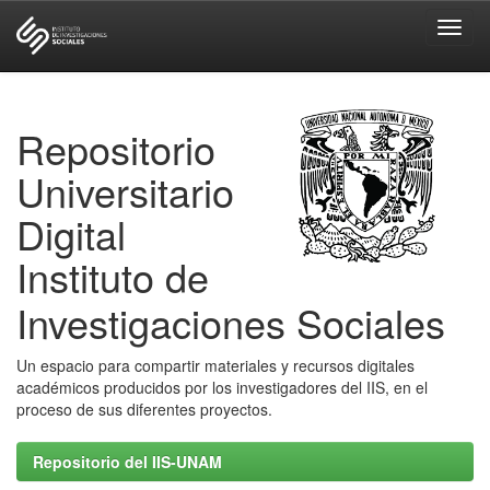
Skip
navigation
Repositorio
Universitario
Digital
Instituto de
Investigaciones Sociales
Un espacio para compartir materiales y recursos digitales
académicos producidos por los investigadores del IIS, en el
proceso de sus diferentes proyectos.
Repositorio del IIS-UNAM