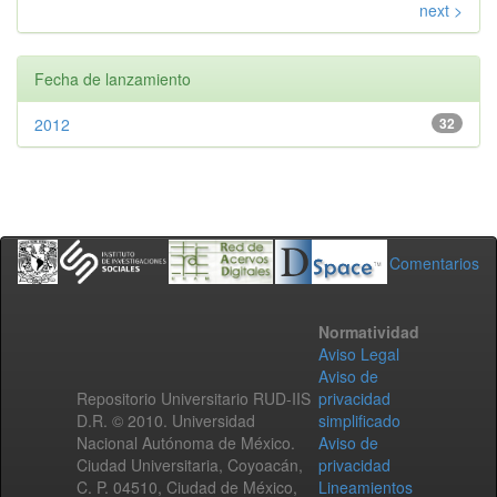
next >
Fecha de lanzamiento
2012
32
Comentarios
Normatividad
Aviso Legal
Aviso de
Repositorio Universitario RUD-IIS
privacidad
D.R. © 2010. Universidad
simplificado
Nacional Autónoma de México.
Aviso de
Ciudad Universitaria, Coyoacán,
privacidad
C. P. 04510, Ciudad de México,
Lineamientos