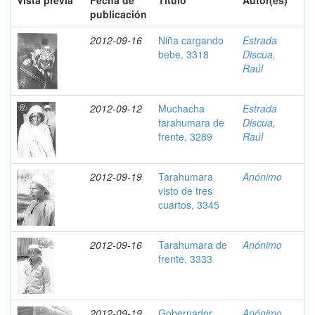
Vista previa
Fecha de
Título
Autor(es)
publicación
2012-09-16
Niña cargando
Estrada
bebe, 3318
Discua,
Raúl
2012-09-12
Muchacha
Estrada
tarahumara de
Discua,
frente, 3289
Raúl
2012-09-19
Tarahumara
Anónimo
visto de tres
cuartos, 3345
2012-09-16
Tarahumara de
Anónimo
frente, 3333
2012-09-19
Gobernador
Anónimo