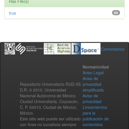
Has File(s)
true
60
Comentarios
Normatividad
Aviso Legal
Aviso de
Repositorio Universitario RUD-IIS
privacidad
D.R. © 2010. Universidad
simplificado
Nacional Autónoma de México.
Aviso de
Ciudad Universitaria, Coyoacán,
privacidad
C. P. 04510, Ciudad de México,
Lineamientos
México.
para la
Este sitio web puede ser utilizado
publicación de
con fines no lucrativos siempre
contenidos