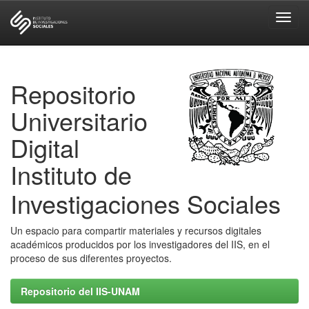
Skip
navigation
Repositorio
Universitario
Digital
Instituto de
Investigaciones Sociales
Un espacio para compartir materiales y recursos digitales
académicos producidos por los investigadores del IIS, en el
proceso de sus diferentes proyectos.
Repositorio del IIS-UNAM