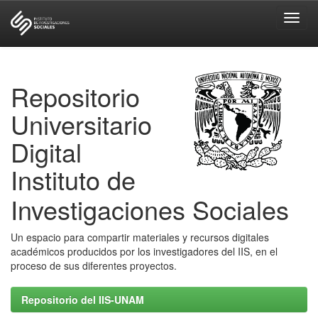
Skip
navigation
Repositorio
Universitario
Digital
Instituto de
Investigaciones Sociales
Un espacio para compartir materiales y recursos digitales
académicos producidos por los investigadores del IIS, en el
proceso de sus diferentes proyectos.
Repositorio del IIS-UNAM