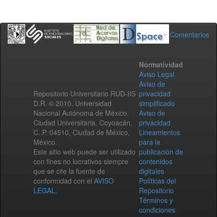
Comentarios
Normatividad
Aviso Legal
Aviso de
Repositorio Universitario RUD-IIS
privacidad
D.R. © 2010. Universidad
simplificado
Nacional Autónoma de México.
Aviso de
Ciudad Universitaria, Coyoacán,
privacidad
C. P. 04510, Ciudad de México,
Lineamientos
México.
para la
Este sitio web puede ser utilizado
publicación de
con fines no lucrativos siempre
contenidos
que se cite la fuente de
digitales
conformidad con el
AVISO
Políticas del
LEGAL
.
Repositorio
Términos y
condiciones