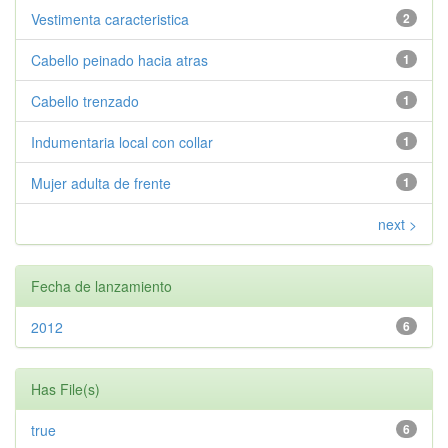
Vestimenta caracteristica
2
Cabello peinado hacia atras
1
Cabello trenzado
1
Indumentaria local con collar
1
Mujer adulta de frente
1
next >
Fecha de lanzamiento
2012
6
Has File(s)
true
6