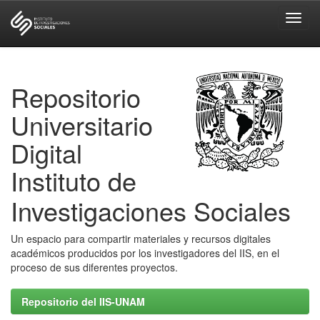
Skip
navigation
Repositorio
Universitario
Digital
Instituto de
Investigaciones Sociales
Un espacio para compartir materiales y recursos digitales
académicos producidos por los investigadores del IIS, en el
proceso de sus diferentes proyectos.
Repositorio del IIS-UNAM