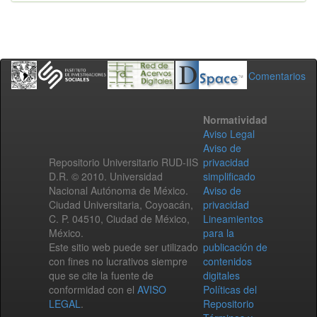
Comentarios
Normatividad
Aviso Legal
Aviso de
Repositorio Universitario RUD-IIS
privacidad
D.R. © 2010. Universidad
simplificado
Nacional Autónoma de México.
Aviso de
Ciudad Universitaria, Coyoacán,
privacidad
C. P. 04510, Ciudad de México,
Lineamientos
México.
para la
Este sitio web puede ser utilizado
publicación de
con fines no lucrativos siempre
contenidos
que se cite la fuente de
digitales
conformidad con el
AVISO
Políticas del
LEGAL
.
Repositorio