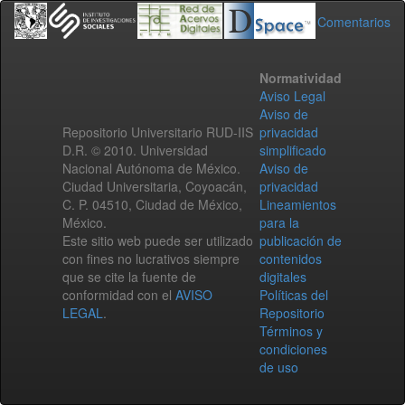
Comentarios
Normatividad
Aviso Legal
Aviso de
Repositorio Universitario RUD-IIS
privacidad
D.R. © 2010. Universidad
simplificado
Nacional Autónoma de México.
Aviso de
Ciudad Universitaria, Coyoacán,
privacidad
C. P. 04510, Ciudad de México,
Lineamientos
México.
para la
Este sitio web puede ser utilizado
publicación de
con fines no lucrativos siempre
contenidos
que se cite la fuente de
digitales
conformidad con el
AVISO
Políticas del
LEGAL
.
Repositorio
Términos y
condiciones
de uso