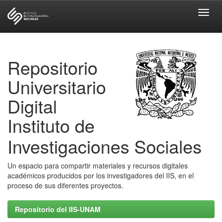
Skip
navigation
Repositorio
Universitario
Digital
Instituto de
Investigaciones Sociales
Un espacio para compartir materiales y recursos digitales
académicos producidos por los investigadores del IIS, en el
proceso de sus diferentes proyectos.
Repositorio del IIS-UNAM