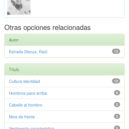
Otras opciones relacionadas
Autor
Estrada Discua, Raúl
13
Título
Cultura identidad
12
Hombros para arriba
6
Cabello al hombro
5
Nina de frente
5
Vestimenta caracteristica
5