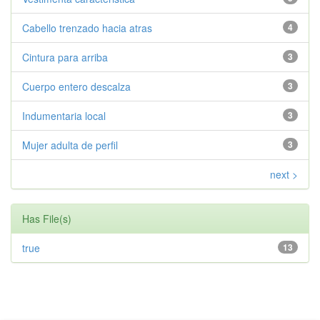
Cabello trenzado hacia atras
4
Cintura para arriba
3
Cuerpo entero descalza
3
Indumentaria local
3
Mujer adulta de perfil
3
next >
Has File(s)
true
13