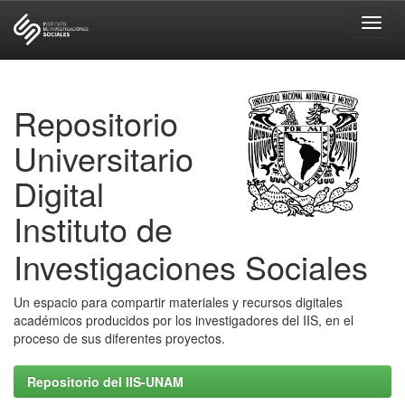
Skip
navigation
Repositorio
Universitario
Digital
Instituto de
Investigaciones Sociales
Un espacio para compartir materiales y recursos digitales
académicos producidos por los investigadores del IIS, en el
proceso de sus diferentes proyectos.
Repositorio del IIS-UNAM