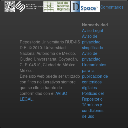
Comentarios
Normatividad
Aviso Legal
Aviso de
Repositorio Universitario RUD-IIS
privacidad
D.R. © 2010. Universidad
simplificado
Nacional Autónoma de México.
Aviso de
Ciudad Universitaria, Coyoacán,
privacidad
C. P. 04510, Ciudad de México,
Lineamientos
México.
para la
Este sitio web puede ser utilizado
publicación de
con fines no lucrativos siempre
contenidos
que se cite la fuente de
digitales
conformidad con el
AVISO
Políticas del
LEGAL
.
Repositorio
Términos y
condiciones
de uso