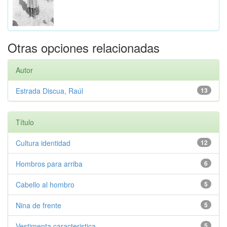
Otras opciones relacionadas
Autor
Estrada Discua, Raúl
13
Título
Cultura identidad
12
Hombros para arriba
6
Cabello al hombro
5
Nina de frente
5
Vestimenta caracteristica
5