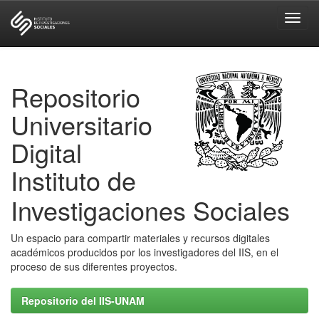
Skip
navigation
Repositorio
Universitario
Digital
Instituto de
Investigaciones Sociales
Un espacio para compartir materiales y recursos digitales
académicos producidos por los investigadores del IIS, en el
proceso de sus diferentes proyectos.
Repositorio del IIS-UNAM