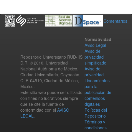
Comentarios
Normatividad
Aviso Legal
Aviso de
Repositorio Universitario RUD-IIS
privacidad
D.R. © 2010. Universidad
simplificado
Nacional Autónoma de México.
Aviso de
Ciudad Universitaria, Coyoacán,
privacidad
C. P. 04510, Ciudad de México,
Lineamientos
México.
para la
Este sitio web puede ser utilizado
publicación de
con fines no lucrativos siempre
contenidos
que se cite la fuente de
digitales
conformidad con el
AVISO
Políticas del
LEGAL
.
Repositorio
Términos y
condiciones