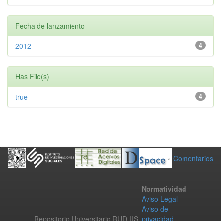
Fecha de lanzamiento
2012
4
Has File(s)
true
4
Comentarios
Normatividad
Aviso Legal
Aviso de
Repositorio Universitario RUD-IIS
privacidad