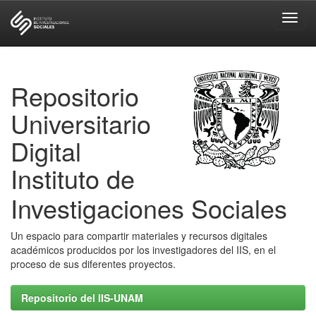
Skip
navigation
Repositorio
Universitario
Digital
Instituto de
Investigaciones Sociales
Un espacio para compartir materiales y recursos digitales
académicos producidos por los investigadores del IIS, en el
proceso de sus diferentes proyectos.
Repositorio del IIS-UNAM