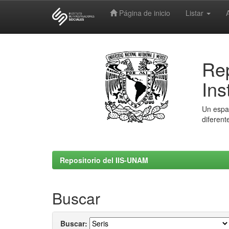
Página de inicio
Listar
Skip
navigation
Rep
Ins
Un espac
diferent
Repositorio del IIS-UNAM
Buscar
Buscar: