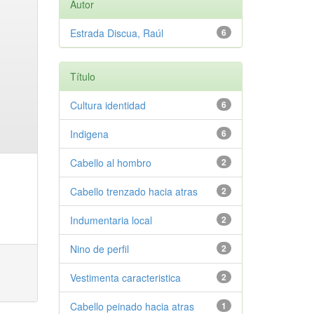
Autor
Estrada Discua, Raúl
6
Título
Cultura identidad
6
Indigena
6
Cabello al hombro
2
Cabello trenzado hacia atras
2
Indumentaria local
2
Nino de perfil
2
Vestimenta caracteristica
2
Cabello peinado hacia atras
1