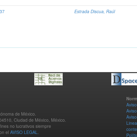
237
Estrada Discua, Raúl
Norm
Aviso
Aviso
utónoma de México.
Aviso
 04510, Ciudad de México, México.
Linea
fines no lucrativos siempre
conte
con el
AVISO LEGAL
.
Polít