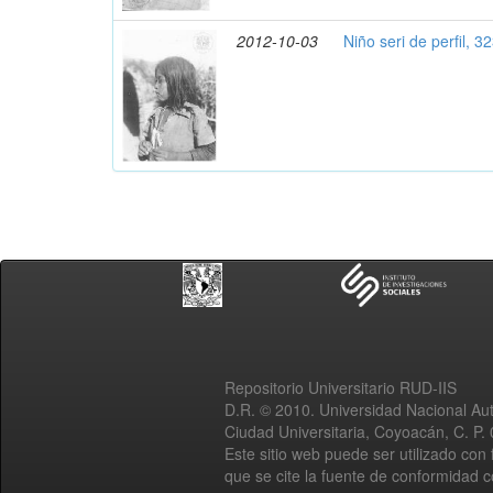
2012-10-03
Niño seri de perfil, 3
Repositorio Universitario RUD-IIS
D.R. © 2010. Universidad Nacional A
Ciudad Universitaria, Coyoacán, C. P.
Este sitio web puede ser utilizado con 
que se cite la fuente de conformidad 