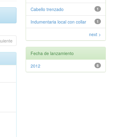
Cabello trenzado
1
Indumentaria local con collar
1
next >
guiente
Fecha de lanzamiento
2012
6