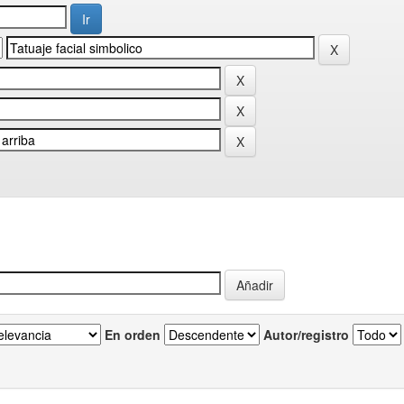
En orden
Autor/registro