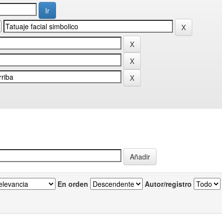
En orden
Autor/registro