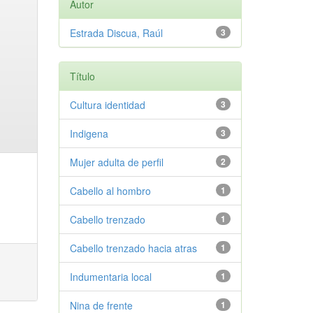
Autor
Estrada Discua, Raúl
3
Título
Cultura identidad
3
Indigena
3
Mujer adulta de perfil
2
Cabello al hombro
1
Cabello trenzado
1
Cabello trenzado hacia atras
1
Indumentaria local
1
Nina de frente
1