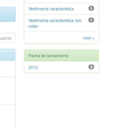
Vestimenta caracteristica
1
Vestimenta caracteristica con
1
collar
next >
guiente
Fecha de lanzamiento
2012
3