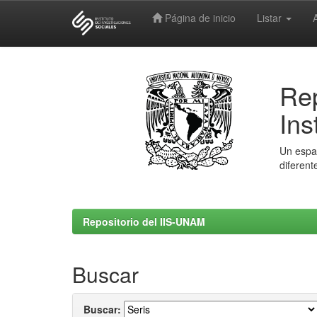
Página de inicio
Listar
Skip
navigation
Rep
Ins
Un espac
diferent
Repositorio del IIS-UNAM
Buscar
Buscar: