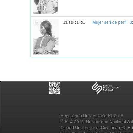
2012-10-05
Mujer seri de perfil, 
Repositorio Universitario RUD-IIS
D.R. © 2010. Universidad Nacional A
Ciudad Universitaria, Coyoacán, C. P.