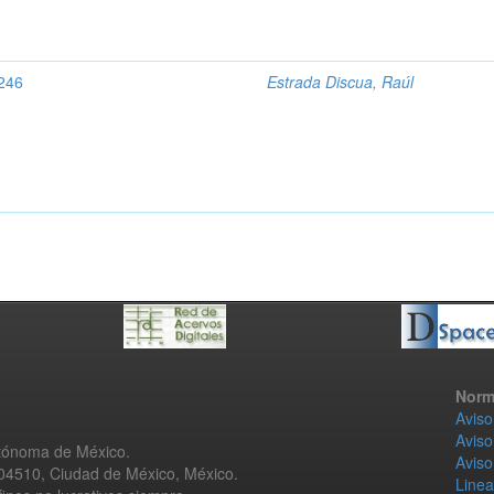
3246
Estrada Discua, Raúl
Norm
Aviso
Aviso
utónoma de México.
Aviso
 04510, Ciudad de México, México.
Linea