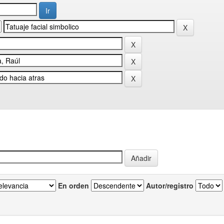
En orden
Autor/registro