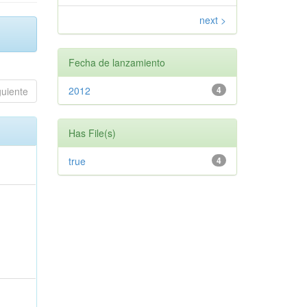
next >
Fecha de lanzamiento
2012
4
guiente
Has File(s)
true
4