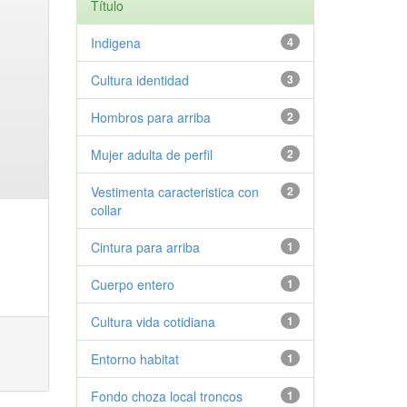
Título
Indigena
4
Cultura identidad
3
Hombros para arriba
2
Mujer adulta de perfil
2
Vestimenta caracteristica con
2
collar
Cintura para arriba
1
Cuerpo entero
1
Cultura vida cotidiana
1
Entorno habitat
1
Fondo choza local troncos
1