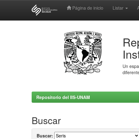
Página de inicio
Listar
Skip
navigation
Rep
Ins
Un espac
diferent
Repositorio del IIS-UNAM
Buscar
Buscar: