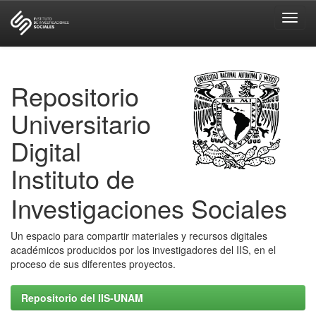
Skip
navigation
Repositorio
Universitario
Digital
Instituto de
Investigaciones Sociales
Un espacio para compartir materiales y recursos digitales
académicos producidos por los investigadores del IIS, en el
proceso de sus diferentes proyectos.
Repositorio del IIS-UNAM