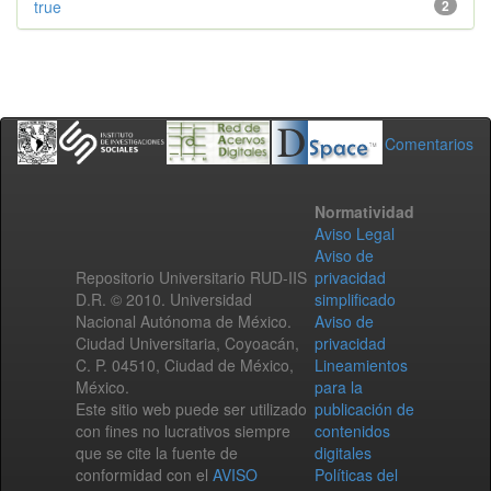
true
2
Comentarios
Normatividad
Aviso Legal
Aviso de
Repositorio Universitario RUD-IIS
privacidad
D.R. © 2010. Universidad
simplificado
Nacional Autónoma de México.
Aviso de
Ciudad Universitaria, Coyoacán,
privacidad
C. P. 04510, Ciudad de México,
Lineamientos
México.
para la
Este sitio web puede ser utilizado
publicación de
con fines no lucrativos siempre
contenidos
que se cite la fuente de
digitales
conformidad con el
AVISO
Políticas del