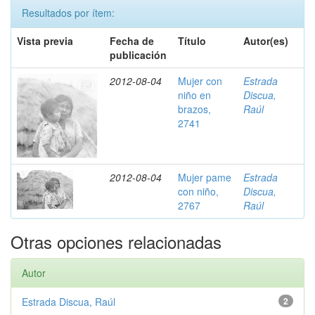
Resultados por ítem:
Vista previa
Fecha de
Título
Autor(es)
publicación
2012-08-04
Mujer con
Estrada
niño en
Discua,
brazos,
Raúl
2741
2012-08-04
Mujer pame
Estrada
con niño,
Discua,
2767
Raúl
Otras opciones relacionadas
Autor
Estrada Discua, Raúl
2