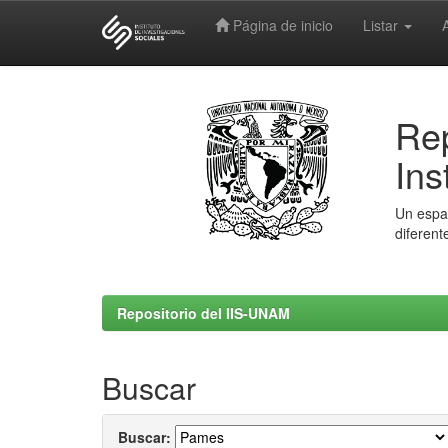
Página de inicio
Listar
Skip
navigation
Rep
Ins
Un espac
diferent
Repositorio del IIS-UNAM
Buscar
Buscar: