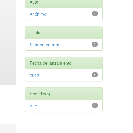
Autor
Anónimo
1
Título
Entorno potrero
1
Fecha de lanzamiento
2012
1
Has File(s)
true
1