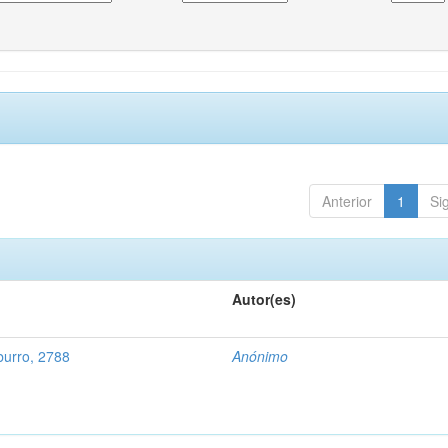
Anterior
1
Si
Autor(es)
urro, 2788
Anónimo