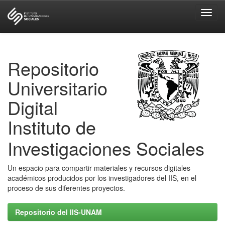
Skip
navigation
Repositorio
Universitario
Digital
Instituto de
Investigaciones Sociales
Un espacio para compartir materiales y recursos digitales
académicos producidos por los investigadores del IIS, en el
proceso de sus diferentes proyectos.
Repositorio del IIS-UNAM