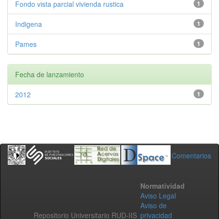
Fondo vista parcial vivienda rustica
1
Indigena
1
Pames
1
Fecha de lanzamiento
2012
1
Comentarios
Normatividad
Aviso Legal
Aviso de
Repositorio Universitario RUD-IIS
privacidad